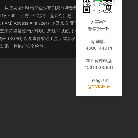
供您使用，从防火墙和终端节点保护到漏洞与合规性扫描程序，不一
ty Hub，只需一个地方，您即可汇总、组织并按优先级排
购买咨询
ent (IAM) Access Analyzer）以及来自 亚马逊云科技合作伙
微信扫一扫
检查来持续监控您的环境。您还可以使用 Amazon
和响应 (SOAR) 以及事件管理工具，或者发送到自定义修复手
咨询电话
级排列结果，并执行安全检查。
4000144014
客户经理电话
15313800931
Telegram
@SiYiCloud