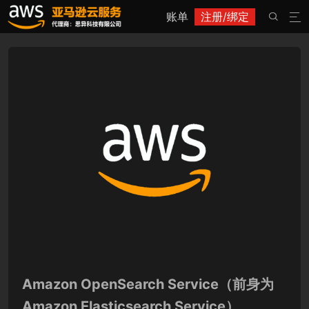
账单
注册/绑定


Amazon OpenSearch Service（前身为
Amazon Elasticsearch Service）