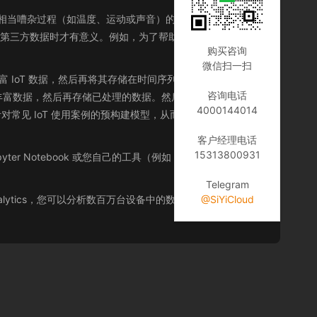
记录相当嘈杂过程（如温度、运动或声音）的设备。来自这些设
他第三方数据时才有意义。例如，为了帮助农民确定作物浇水
购买咨询
微信扫一扫
选、转换和丰富 IoT 数据，然后再将其存储在时间序列数据存储区中进行
咨询电话
丰富数据，然后再存储已处理的数据。然后，您可以通过使
4000144014
包含针对常见 IoT 使用案例的预构建模型，从而可以轻松开始使用
客户经理电话
15313800931
pyter Notebook 或您自己的工具（例如 Matlab）中创建的
Telegram
T Analytics，您可以分析数百万台设备中的数据并构建快速、反
@SiYiCloud