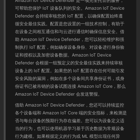
Amazon IoT Device Defender 是一项完全托管的服务，
可帮助您保护 IoT 设备队列的安全。Amazon IoT Device
Defender 会持续审核您的 IoT 配置，以确保配置始终遵
循安全最佳实践。配置是您设置的一组技术控制，有助于
在设备之间相互通信和与云进行通信时确保信息安全。借
助 Amazon IoT Device Defender，您可以轻松维护和强
制执行 IoT 配置，例如确保设备身份、对设备进行身份验
证和授权以及加密设备数据。Amazon IoT Device
Defender 会根据一组预定义的安全最佳实践来持续审核
设备上的 IoT 配置。如果您的 IoT 配置存在任何可能引发
安全风险的漏洞，例如在多个设备间共享身份证书，或身
份证书已被吊销的设备试图连接 Amazon IoT Core，那么
Amazon IoT Device Defender 会发送警报。
借助 Amazon IoT Device Defender，您还可以持续监控
各个设备端和 Amazon IoT Core 端的安全指标，来检测是
否与每台设备的预期行为存在偏差。您可以为设备定义适
当的行为，也可以使用机器学习基于历史数据为常规设备
行为建模。如果根据定义的行为或 ML 模型出现任何异