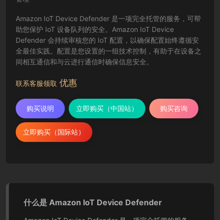
Amazon IoT Device Defender 是一项完全托管的服务，可帮
助您保护 IoT 设备队列的安全。Amazon IoT Device
Defender 会持续审核您的 IoT 配置，以确保配置始终遵循安
全最佳实践。配置是您设置的一组技术控制，有助于在设备之
间相互通信和与云进行通信时确保信息安全。
优惠
联系客服领取
购买说明
立即购买（中国站）
购买咨询
立即购买（国际站）
什么是 Amazon IoT Device Defender