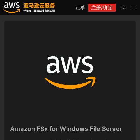
账单
注册/绑定


Amazon FSx for Windows File Server